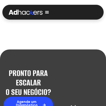
AUTOR:
GUSTAVOR
HELLO WORLD!
Welcome to WordPress. This is your first post. Edit or
delete it, then start writing!
PRONTO PARA
ESCALAR
O SEU NEGÓCIO?
Agende um
Diagnóstico